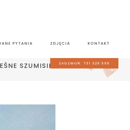
WANE PYTANIA
ZDJĘCIA
KONTAKT
ZADZWOŃ: 731 325 555
EŚNE SZUMISIE II -