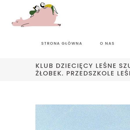
STRONA GŁÓWNA
O NAS
KLUB DZIECIĘCY LEŚNE SZU
ŻŁOBEK. PRZEDSZKOLE LEŚ