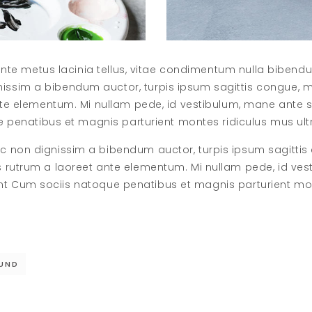
, ante metus lacinia tellus, vitae condimentum nulla biben
issim a bibendum auctor, turpis ipsum sagittis congue, 
nte elementum. Mi nullam pede, id vestibulum, mane ante so
ue penatibus et magnis parturient montes ridiculus mus ultr
c non dignissim a bibendum auctor, turpis ipsum sagittis
s rutrum a laoreet ante elementum. Mi nullam pede, id ve
cidunt Cum sociis natoque penatibus et magnis parturient mo
UND