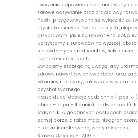
tworzenie odpowiednio zbilansowanych ja
zdrowe odżywianie oraz prawidłowy rozwój
Posiłki przygotowywane są wyłącznie ze ś
użycia konserwantów i sztucznych „ulepsz
przyprawami jakie są używane to: sól, piepr
Korzystamy z surowców najwyższej jakości
sprawdzonych producentów, ściśle przes
norm konsumenckich.
Zwracamy szczególną uwagę, aby urozma
zdrowe nawyki żywieniowe dzieci oraz za
witaminy i minerały, tak ważne w wieku ic
psychofizycznego.
Nasze dzieci dostają codziennie 4 posiłki (ś
obiad – zupa + II danie), podwieczorek) 
stałych, kilkugodzinnych odstępach czaso
samej porze, a także mają nieograniczon
niskozmineralizowanej wody mineralnej.
Stawka dzienna – 12,50 zł