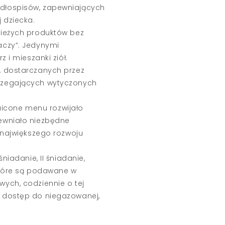
dłospisów, zapewniających
 dziecka.
wieżych produktów bez
aczy”. Jedynymi
z i mieszanki ziół.
, dostarczanych przez
trzegających wytyczonych
icone menu rozwijało
pewniało niezbędne
h największego rozwoju
niadanie, II śniadanie,
które są podawane w
wych, codziennie o tej
y dostęp do niegazowanej,